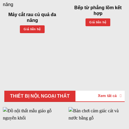
Bếp từ phẳng lõm kết
hợp
Máy cắt rau củ quả đa
năng
Giá liên hệ
Giá liên hệ
THIẾT BỊ NỘI, NGOẠI THẤT
Xem tất cả