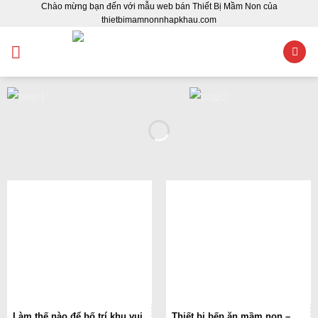
Chào mừng bạn đến với mẫu web bán Thiết Bị Mầm Non của
Skip
thietbimamnonnhapkhau.com
to
content
Làm thế nào để bố trí khu vui
Thiết bị bếp ăn mầm non –