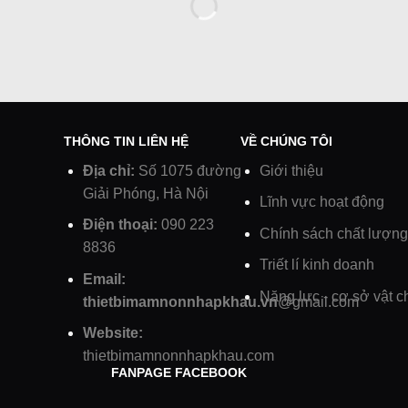
THÔNG TIN LIÊN HỆ
VỀ CHÚNG TÔI
Địa chỉ:
Số 1075 đường
Giới thiệu
Giải Phóng, Hà Nội
Lĩnh vực hoạt động
Điện thoại:
090 223
Chính sách chất lượng
8836
Triết lí kinh doanh
Email:
Năng lực - cơ sở vật c
thietbimamnonnhapkhau.vn
@gmail.com
Website:
thietbimamnonnhapkhau.com
FANPAGE FACEBOOK