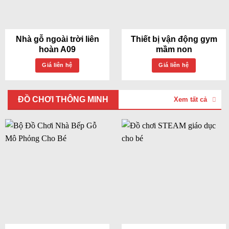
Nhà gỗ ngoài trời liên
Thiết bị vận động gym
hoàn A09
mầm non
Giá liên hệ
Giá liên hệ
ĐỒ CHƠI THÔNG MINH
Xem tất cả