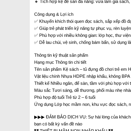
🔸 Tích hợp kệ để sàn đa năng: vừa làm giá sách,
Công dụng & Lợi ích
✅ Khuyến khích thói quen đọc sách, sắp xếp đồ đ
✅ Giúp trẻ phát triển kỹ năng tự phục vụ, rèn luyệ
✅ Phù hợp với nhiều không gian: lớp học, thư viện 
✅ Dễ lau chùi, vệ sinh, chống bám bẩn, sử dụng l
Thông tin kỹ thuật sản phẩm
Hạng mục Thông tin chi tiết
Tên sản phẩm Kệ sách – tủ đựng đồ chơi trẻ em
Vật liệu chính Nhựa HDPE nhập khẩu, không BPA
Thiết kế Nhiều ngăn, để sàn, tầm với phù hợp với t
Màu sắc Tươi sáng, dễ thương, phối màu nhẹ nhà
Phù hợp độ tuổi Trẻ từ 2 – 6 tuổi
Ứng dụng Lớp học mầm non, khu vực đọc sách, n
▶▶▶ ĐẢM BẢO DỊCH VỤ: Sự hài lòng của khách hàng 
bạn có bất kỳ vấn đề nào
🏰 THIẾT BỊ MẦM NON NHẬP KHẨU 🏰