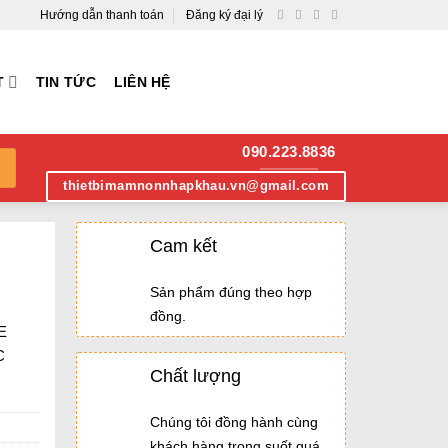
Hướng dẫn thanh toán
Đăng ký đại lý
T
TIN TỨC
LIÊN HỆ
090.223.8836
thietbimamnonnhapkhau.vn@gmail.com
Cam kết
Sản phẩm đúng theo hợp
đồng.
E
C
Chất lượng
Chúng tôi đồng hành cùng
khách hàng trong suốt quá