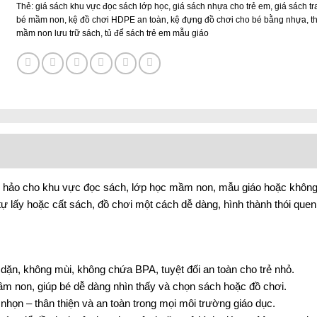
Thẻ:
giá sách khu vực đọc sách lớp học
,
giá sách nhựa cho trẻ em
,
giá sách t
bé mầm non
,
kệ đồ chơi HDPE an toàn
,
kệ đựng đồ chơi cho bé bằng nhựa
,
th
mầm non lưu trữ sách
,
tủ để sách trẻ em mẫu giáo
àn hảo cho khu vực đọc sách, lớp học mầm non, mẫu giáo hoặc không
ể tự lấy hoặc cất sách, đồ chơi một cách dễ dàng, hình thành thói que
ặn, không mùi, không chứa BPA, tuyệt đối an toàn cho trẻ nhỏ.
ầm non, giúp bé dễ dàng nhìn thấy và chọn sách hoặc đồ chơi.
nhọn – thân thiện và an toàn trong mọi môi trường giáo dục.