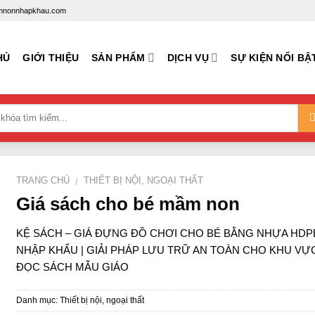
mamnonnhapkhau.com
HỦ
GIỚI THIỆU
SẢN PHẨM
DỊCH VỤ
SỰ KIỆN NỔI BẬ
TRANG CHỦ
THIẾT BỊ NỘI, NGOẠI THẤT
/
Giá sách cho bé mầm non
KỆ SÁCH – GIÁ ĐỰNG ĐỒ CHƠI CHO BÉ BẰNG NHỰA HDP
NHẬP KHẨU | GIẢI PHÁP LƯU TRỮ AN TOÀN CHO KHU VỰ
ĐỌC SÁCH MẪU GIÁO
Danh mục:
Thiết bị nội, ngoại thất