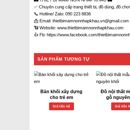
✅ Chuyên cung cấp trang thiết bị, đồ dùng, đồ ch
📞 Hotline/ Zalo: 090 223 8836
📩 Email: thietbimamnonnhapkhau.vn@gmail.com
📶 Website: www.thietbimamnonnhapkhau.com
👍 Fb: https://www.facebook.com/thietbimamnonn
SẢN PHẨM TƯƠNG TỰ
Bàn khối xây dựng
Đồ nội thất 
cho trẻ em
gỗ nguyên
Giá liên hệ
Giá liên 