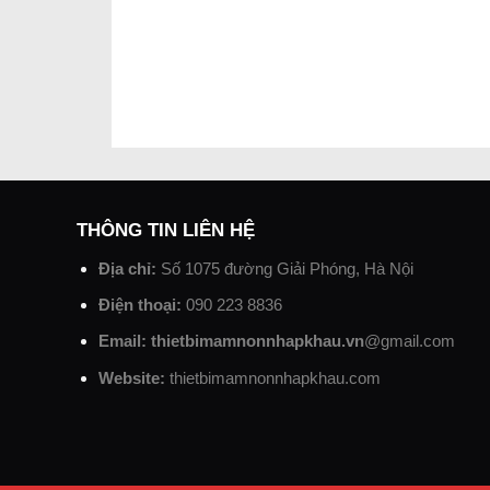
THÔNG TIN LIÊN HỆ
Địa chỉ:
Số 1075 đường Giải Phóng, Hà Nội
Điện thoại:
090 223 8836
Email: thietbimamnonnhapkhau.vn
@gmail.com
Website:
thietbimamnonnhapkhau.com