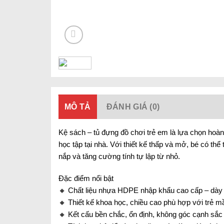
MÔ TẢ
ĐÁNH GIÁ (0)
Kệ sách – tủ đựng đồ chơi trẻ em là lựa chọn ho
học tập tại nhà. Với thiết kế thấp và mở, bé có th
nắp và tăng cường tính tự lập từ nhỏ.
Đặc điểm nổi bật
🔸 Chất liệu nhựa HDPE nhập khẩu cao cấp – dày d
🔸 Thiết kế khoa học, chiều cao phù hợp với trẻ m
🔸 Kết cấu bền chắc, ổn định, không góc cạnh sắc 