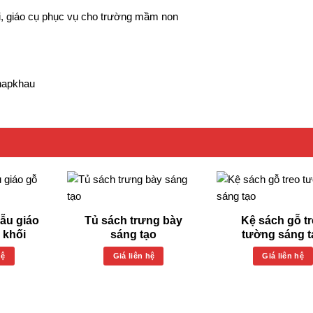
ơi, giáo cụ phục vụ cho trường mầm non
hapkhau
mẫu giáo
Tủ sách trưng bày
Kệ sách gỗ t
 khối
sáng tạo
tường sáng t
hệ
Giá liên hệ
Giá liên hệ