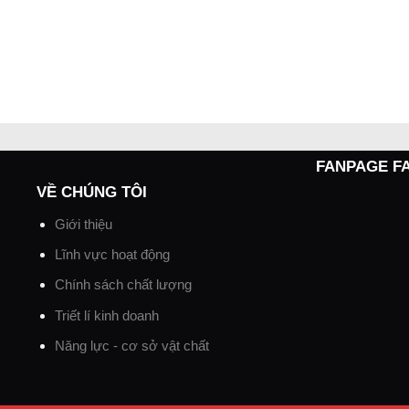
FANPAGE F
VỀ CHÚNG TÔI
Giới thiệu
Lĩnh vực hoạt động
Chính sách chất lượng
Triết lí kinh doanh
Năng lực - cơ sở vật chất