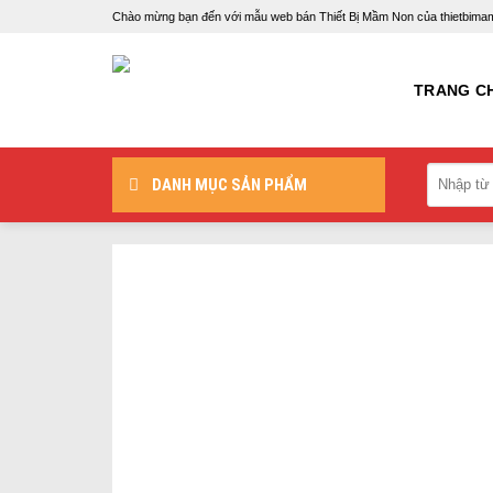
Skip
Chào mừng bạn đến với mẫu web bán Thiết Bị Mầm Non của thietbi
to
content
TRANG C
DANH MỤC SẢN PHẨM