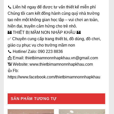
📞 Liên hệ ngay để được tư vấn thiết kế miễn phí
Chúng tôi cam kết đồng hành cùng quý nhà trường
tạo nên một không gian học tập – vui chơi an toàn,
hiện đại, truyền cảm hứng cho trẻ nhỏ.
🏰 THIẾT BỊ MẦM NON NHẬP KHẨU 🏰
✅ Chuyên cung cấp trang thiết bị, đồ dùng, đồ chơi,
giáo cụ phục vụ cho trường mầm non
📞 Hotline/ Zalo: 090 223 8836
📩 Email: thietbimamnonnhapkhau.vn@gmail.com
📶 Website: www.thietbimamnonnhapkhau.com
👍 Fb:
https://www.facebook.com/thietbimamnonnhapkhau
SẢN PHẨM TƯƠNG TỰ