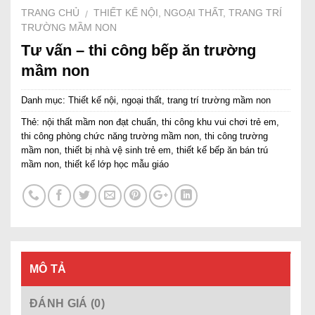
TRANG CHỦ
THIẾT KẾ NỘI, NGOẠI THẤT, TRANG TRÍ
/
TRƯỜNG MẦM NON
Tư vấn – thi công bếp ăn trường
mầm non
Danh mục:
Thiết kế nội, ngoại thất, trang trí trường mầm non
Thẻ:
nội thất mầm non đạt chuẩn
,
thi công khu vui chơi trẻ em
,
thi công phòng chức năng trường mầm non
,
thi công trường
mầm non
,
thiết bị nhà vệ sinh trẻ em
,
thiết kế bếp ăn bán trú
mầm non
,
thiết kế lớp học mẫu giáo
MÔ TẢ
ĐÁNH GIÁ (0)