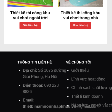
Thiết kế thi công khu
Thiết kế thi công khu
vui chơi ngoài trời
vui chơi trong nhà
Giá liên hệ
Giá liên hệ
THÔNG TIN LIÊN HỆ
VỀ CHÚNG TÔI
Địa chỉ:
Số 1075 đường
Giới thiệu
Giải Phóng, Hà Nội
Lĩnh vực hoạt động
Điện thoại:
090 223
Chính sách chất lượng
8836
Triết lí kinh doanh
Email:
Năng lực - cơ sở vật c
thietbimamnonnhapkhau.vn
@gmail.com