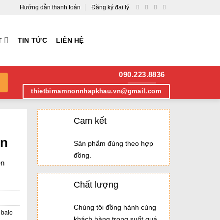
Hướng dẫn thanh toán
Đăng ký đại lý
T
TIN TỨC
LIÊN HỆ
090.223.8836
thietbimamnonnhapkhau.vn@gmail.com
Cam kết
on
Sản phẩm đúng theo hợp
đồng.
ền
Chất lượng
Chúng tôi đồng hành cùng
 balo
khách hàng trong suốt quá