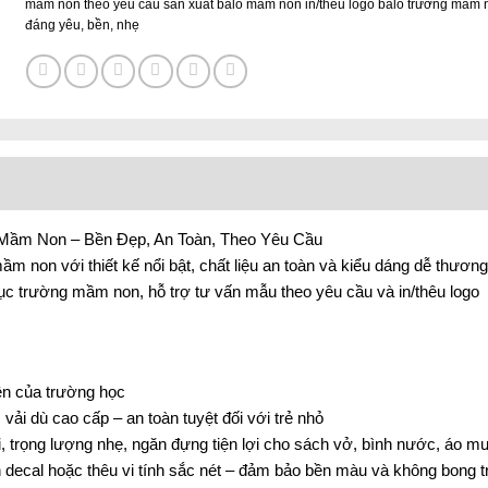
mầm non theo yêu cầu sản xuất balo mầm non in/thêu logo balo trường mầm 
đáng yêu
,
bền
,
nhẹ
 Mầm Non – Bền Đẹp, An Toàn, Theo Yêu Cầu
m non với thiết kế nổi bật, chất liệu an toàn và kiểu dáng dễ thươn
hục trường mầm non, hỗ trợ tư vấn mẫu theo yêu cầu và in/thêu logo
iện của trường học
 vải dù cao cấp – an toàn tuyệt đối với trẻ nhỏ
, trọng lượng nhẹ, ngăn đựng tiện lợi cho sách vở, bình nước, áo 
 in decal hoặc thêu vi tính sắc nét – đảm bảo bền màu và không bong t