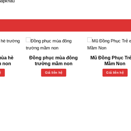
hapkhau
mùa hè
Đồng phục mùa đông
Mũ Đồng Phục Tr
m non
trường mầm non
Mầm Non
ệ
Giá liên hệ
Giá liên hệ