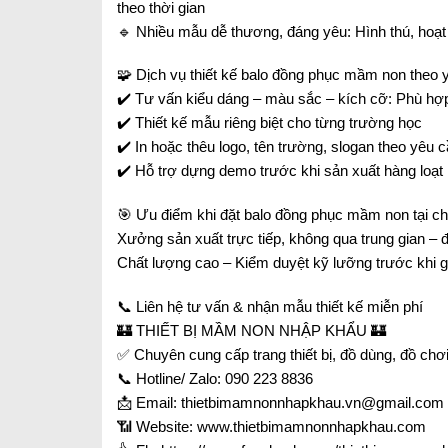
theo thời gian
🔹 Nhiều mẫu dễ thương, đáng yêu: Hình thú, hoạt h
🧩 Dịch vụ thiết kế balo đồng phục mầm non theo 
✔️ Tư vấn kiểu dáng – màu sắc – kích cỡ: Phù hợp t
✔️ Thiết kế mẫu riêng biệt cho từng trường học
✔️ In hoặc thêu logo, tên trường, slogan theo yêu 
✔️ Hỗ trợ dựng demo trước khi sản xuất hàng loạt
🎯 Ưu điểm khi đặt balo đồng phục mầm non tại chú
Xưởng sản xuất trực tiếp, không qua trung gian – đ
Chất lượng cao – Kiểm duyệt kỹ lưỡng trước khi g
📞 Liên hệ tư vấn & nhận mẫu thiết kế miễn phí
🏰 THIẾT BỊ MẦM NON NHẬP KHẨU 🏰
✅ Chuyên cung cấp trang thiết bị, đồ dùng, đồ ch
📞 Hotline/ Zalo: 090 223 8836
📩 Email: thietbimamnonnhapkhau.vn@gmail.com
📶 Website: www.thietbimamnonnhapkhau.com