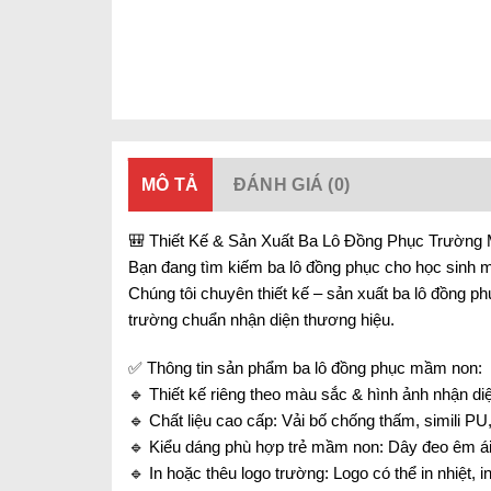
MÔ TẢ
ĐÁNH GIÁ (0)
🎒 Thiết Kế & Sản Xuất Ba Lô Đồng Phục Trường
Bạn đang tìm kiếm ba lô đồng phục cho học sinh mầ
Chúng tôi chuyên thiết kế – sản xuất ba lô đồng p
trường chuẩn nhận diện thương hiệu.
✅ Thông tin sản phẩm ba lô đồng phục mầm non:
🔹 Thiết kế riêng theo màu sắc & hình ảnh nhận d
🔹 Chất liệu cao cấp: Vải bố chống thấm, simili PU,
🔹 Kiểu dáng phù hợp trẻ mầm non: Dây đeo êm ái
🔹 In hoặc thêu logo trường: Logo có thể in nhiệt,