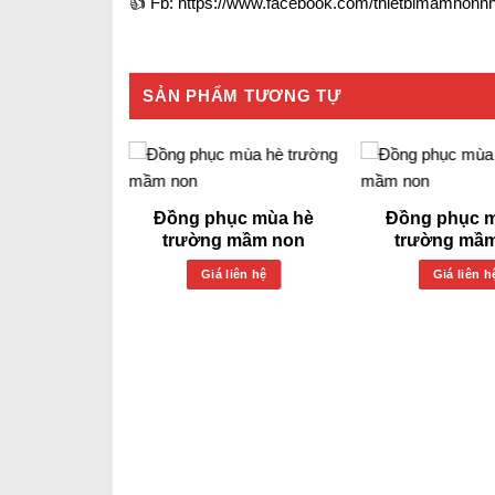
👍 Fb: https://www.facebook.com/thietbimamnonn
SẢN PHẨM TƯƠNG TỰ
Đồng phục mùa hè
Đồng phục 
trường mầm non
trường mầ
Giá liên hệ
Giá liên h
c xuân thu
 mầm non
iên hệ