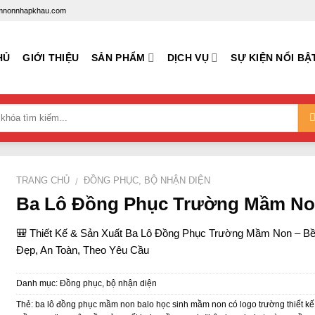
mamnonnhapkhau.com
HỦ
GIỚI THIỆU
SẢN PHẨM
DỊCH VỤ
SỰ KIỆN NỔI BẬ
TRANG CHỦ
ĐỒNG PHỤC, BỘ NHẬN DIỆN
/
Ba Lô Đồng Phục Trường Mầm N
🎒 Thiết Kế & Sản Xuất Ba Lô Đồng Phục Trường Mầm Non – B
Đẹp, An Toàn, Theo Yêu Cầu
Danh mục:
Đồng phục, bộ nhận diện
Thẻ:
ba lô đồng phục mầm non balo học sinh mầm non có logo trường thiết kế