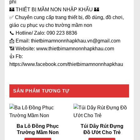
phí
🏰 THIẾT BỊ MẦM NON NHẬP KHẨU 🏰
✅ Chuyên cung cấp trang thiết bị, đồ dùng, đồ chơi,
giáo cụ phục vụ cho trường mầm non
📞 Hotline/ Zalo: 090 223 8836
📩 Email: thietbimamnonnhapkhau.vn@gmail.com
📶 Website: www.thietbimamnonnhapkhau.com
👍 Fb:
https://www.facebook.com/thietbimamnonnhapkhau
SẢN PHẨM TƯƠNG TỰ
Ba Lô Đồng Phục
Túi Dây Rút Đựng
Trường Mầm Non
Đồ Ướt Cho Trẻ