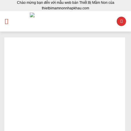
Chào mừng bạn đến với mẫu web bán Thiết Bị Mầm Non của
Skip
thietbimamnonnhapkhau.com
to
content