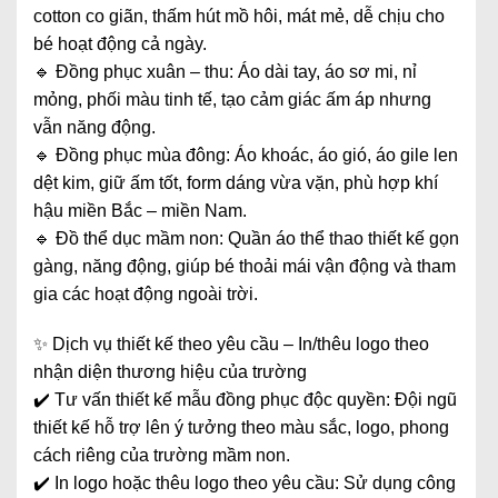
cotton co giãn, thấm hút mồ hôi, mát mẻ, dễ chịu cho
bé hoạt động cả ngày.
🔹 Đồng phục xuân – thu: Áo dài tay, áo sơ mi, nỉ
mỏng, phối màu tinh tế, tạo cảm giác ấm áp nhưng
vẫn năng động.
🔹 Đồng phục mùa đông: Áo khoác, áo gió, áo gile len
dệt kim, giữ ấm tốt, form dáng vừa vặn, phù hợp khí
hậu miền Bắc – miền Nam.
🔹 Đồ thể dục mầm non: Quần áo thể thao thiết kế gọn
gàng, năng động, giúp bé thoải mái vận động và tham
gia các hoạt động ngoài trời.
✨ Dịch vụ thiết kế theo yêu cầu – In/thêu logo theo
nhận diện thương hiệu của trường
✔️ Tư vấn thiết kế mẫu đồng phục độc quyền: Đội ngũ
thiết kế hỗ trợ lên ý tưởng theo màu sắc, logo, phong
cách riêng của trường mầm non.
✔️ In logo hoặc thêu logo theo yêu cầu: Sử dụng công