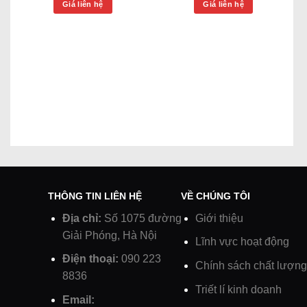
Giá liên hệ
Giá liên hệ
THÔNG TIN LIÊN HỆ
VỀ CHÚNG TÔI
Địa chỉ:
Số 1075 đường
Giới thiệu
Giải Phóng, Hà Nội
Lĩnh vực hoạt động
Điện thoại:
090 223
Chính sách chất lượng
8836
Triết lí kinh doanh
Email: