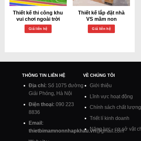
Thiết kế thi công khu
Thiết kế lắp đặt nhà
vui chơi ngoài trời
VS mầm non
Giá liên hệ
Giá liên hệ
THÔNG TIN LIÊN HỆ
VỀ CHÚNG TÔI
Địa chỉ:
Số 1075 đường
Giới thiệu
Giải Phóng, Hà Nội
Lĩnh vực hoạt động
Điện thoại:
090 223
Chính sách chất lượng
8836
Triết lí kinh doanh
Email:
Năng lực - cơ sở vật c
thietbimamnonnhapkhau.vn
@gmail.com