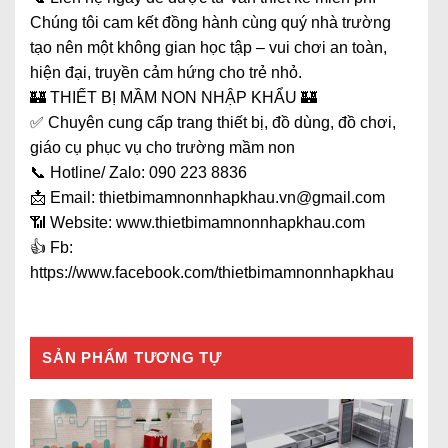
Chúng tôi cam kết đồng hành cùng quý nhà trường
tạo nên một không gian học tập – vui chơi an toàn,
hiện đại, truyền cảm hứng cho trẻ nhỏ.
🏰 THIẾT BỊ MẦM NON NHẬP KHẨU 🏰
✅ Chuyên cung cấp trang thiết bị, đồ dùng, đồ chơi,
giáo cụ phục vụ cho trường mầm non
📞 Hotline/ Zalo: 090 223 8836
📩 Email: thietbimamnonnhapkhau.vn@gmail.com
📶 Website: www.thietbimamnonnhapkhau.com
👍 Fb:
https://www.facebook.com/thietbimamnonnhapkhau
SẢN PHẨM TƯƠNG TỰ