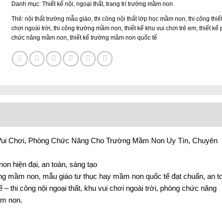
Danh mục:
Thiết kế nội, ngoại thất, trang trí trường mầm non
Thẻ:
nội thất trường mẫu giáo
,
thi công nội thất lớp học mầm non
,
thi công thiết
chơi ngoài trời
,
thi công trường mầm non
,
thiết kế khu vui chơi trẻ em
,
thiết kế
chức năng mầm non
,
thiết kế trường mầm non quốc tế
hu Vui Chơi, Phòng Chức Năng Cho Trường Mầm Non Uy Tín, Chuyên
on hiện đại, an toàn, sáng tạo
ường mầm non, mẫu giáo tư thục hay mầm non quốc tế đạt chuẩn, an t
ế – thi công nội ngoại thất, khu vui chơi ngoài trời, phòng chức năng
ầm non.