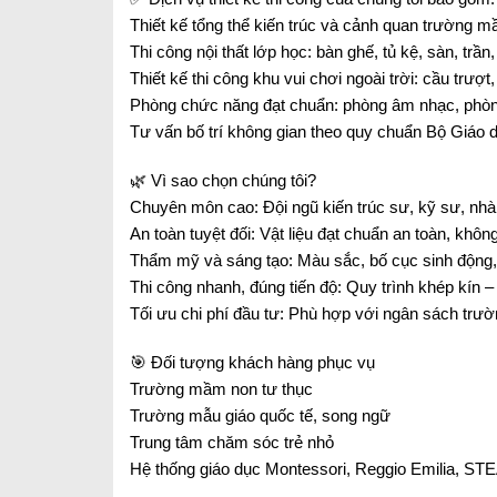
Thiết kế tổng thể kiến trúc và cảnh quan trường 
Thi công nội thất lớp học: bàn ghế, tủ kệ, sàn, trần,
Thiết kế thi công khu vui chơi ngoài trời: cầu trư
Phòng chức năng đạt chuẩn: phòng âm nhạc, phò
Tư vấn bố trí không gian theo quy chuẩn Bộ Giáo 
🌿 Vì sao chọn chúng tôi?
Chuyên môn cao: Đội ngũ kiến trúc sư, kỹ sư, nhà
An toàn tuyệt đối: Vật liệu đạt chuẩn an toàn, khôn
Thẩm mỹ và sáng tạo: Màu sắc, bố cục sinh động, k
Thi công nhanh, đúng tiến độ: Quy trình khép kín –
Tối ưu chi phí đầu tư: Phù hợp với ngân sách trườ
🎯 Đối tượng khách hàng phục vụ
Trường mầm non tư thục
Trường mẫu giáo quốc tế, song ngữ
Trung tâm chăm sóc trẻ nhỏ
Hệ thống giáo dục Montessori, Reggio Emilia, 