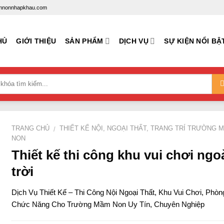
mamnonnhapkhau.com
HỦ
GIỚI THIỆU
SẢN PHẨM
DỊCH VỤ
SỰ KIỆN NỔI BẬ
TRANG CHỦ
THIẾT KẾ NỘI, NGOẠI THẤT, TRANG TRÍ TRƯỜNG 
/
NON
Thiết kế thi công khu vui chơi ngo
trời
Dịch Vụ Thiết Kế – Thi Công Nội Ngoại Thất, Khu Vui Chơi, Phòn
Chức Năng Cho Trường Mầm Non Uy Tín, Chuyên Nghiệp