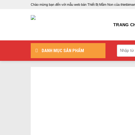
Skip
Chào mừng bạn đến với mẫu web bán Thiết Bị Mầm Non của thietbi
to
content
TRANG C
DANH MỤC SẢN PHẨM