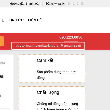
Hướng dẫn thanh toán
Đăng ký đại lý
T
TIN TỨC
LIÊN HỆ
090.223.8836
thietbimamnonnhapkhau.vn@gmail.com
Cam kết
MẦM
Sản phẩm đúng theo hợp
ài
đồng.
Chất lượng
g
Chúng tôi đồng hành cùng
khách hàng trong suốt quá