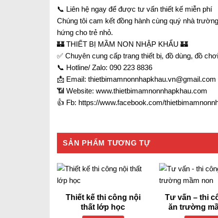
📞 Liên hệ ngay để được tư vấn thiết kế miễn phí
Chúng tôi cam kết đồng hành cùng quý nhà trường t
hứng cho trẻ nhỏ.
🏰 THIẾT BỊ MẦM NON NHẬP KHẨU 🏰
✅ Chuyên cung cấp trang thiết bị, đồ dùng, đồ ch
📞 Hotline/ Zalo: 090 223 8836
📩 Email: thietbimamnonnhapkhau.vn@gmail.com
📶 Website: www.thietbimamnonnhapkhau.com
👍 Fb: https://www.facebook.com/thietbimamnonn
SẢN PHẨM TƯƠNG TỰ
Thiết kế thi công nội
Tư vấn – thi 
thất lớp học
ăn trường m