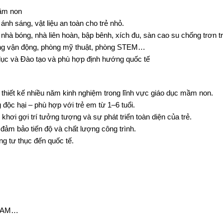
mầm non
 ánh sáng, vật liệu an toàn cho trẻ nhỏ.
ợt, nhà bóng, nhà liên hoàn, bập bênh, xích đu, sàn cao su chống trơn
ng vận động, phòng mỹ thuật, phòng STEM…
dục và Đào tạo và phù hợp định hướng quốc tế
 thiết kế nhiều năm kinh nghiệm trong lĩnh vực giáo dục mầm non.
g độc hại – phù hợp với trẻ em từ 1–6 tuổi.
hơi gợi trí tưởng tượng và sự phát triển toàn diện của trẻ.
 đảm bảo tiến độ và chất lượng công trình.
ng tư thục đến quốc tế.
STEAM…