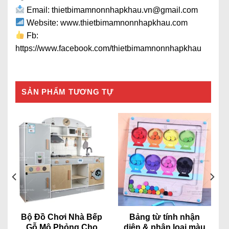
Email: thietbimamnonnhapkhau.vn@gmail.com
Website: www.thietbimamnonnhapkhau.com
Fb:
https://www.facebook.com/thietbimamnonnhapkhau
SẢN PHẨM TƯƠNG TỰ
Bộ Đồ Chơi Nhà Bếp
Bảng từ tính nhận
Gỗ Mô Phỏng Cho
diện & phân loại màu