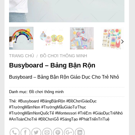
TRANG CHỦ
ĐỒ CHƠI THÔNG MINH
/
Busyboard – Bảng Bận Rộn
Busyboard – Bảng Bận Rộn Giáo Dục Cho Trẻ Nhỏ
Danh mục:
Đồ chơi thông minh
Thẻ:
#Busyboard #BảngBậnRộn #ĐồChơiGiáoDục
#TrườngMầmNon #TrườngMẫuGiáoTưThục
#TrườngMầmNonQuốcTế #Montessori #TrẻEm #GiáoDụcTrẻNhỏ
#AnToànChoTrẻ #ĐồChơiGỗ #SángTạo #PhátTriểnTríTuệ