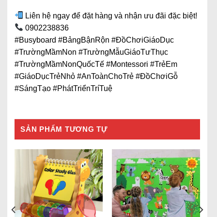
Liên hệ ngay để đặt hàng và nhận ưu đãi đặc biệt!
0902238836
#Busyboard #BảngBậnRộn #ĐồChơiGiáoDục
#TrườngMầmNon #TrườngMẫuGiáoTưThục
#TrườngMầmNonQuốcTế #Montessori #TrẻEm
#GiáoDụcTrẻNhỏ #AnToànChoTrẻ #ĐồChơiGỗ
#SángTạo #PhátTriểnTríTuệ
SẢN PHẨM TƯƠNG TỰ