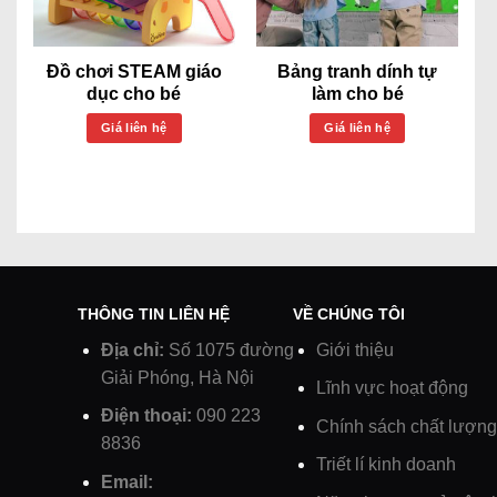
Đồ chơi STEAM giáo
Bảng tranh dính tự
dục cho bé
làm cho bé
Giá liên hệ
Giá liên hệ
THÔNG TIN LIÊN HỆ
VỀ CHÚNG TÔI
Địa chỉ:
Số 1075 đường
Giới thiệu
Giải Phóng, Hà Nội
Lĩnh vực hoạt động
Điện thoại:
090 223
Chính sách chất lượng
8836
Triết lí kinh doanh
Email: