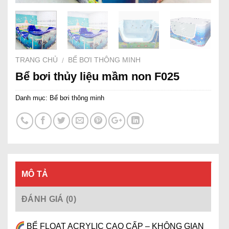
TRANG CHỦ
BỂ BƠI THÔNG MINH
/
Bể bơi thủy liệu mầm non F025
Danh mục:
Bể bơi thông minh
MÔ TẢ
ĐÁNH GIÁ (0)
BỂ FLOAT ACRYLIC CAO CẤP – KHÔNG GIAN