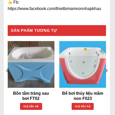
Fb:
https://www.facebook.com/thietbimamnonnhapkhau
SẢN PHẨM TƯƠNG TỰ
Bồn tắm tráng sau
Bể bơi thủy liệu mầm
bơi FT02
non F023
Giá liên hệ
Giá liên hệ