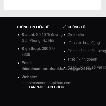
THÔNG TIN LIÊN HỆ
VỀ CHÚNG TÔI
Địa chỉ:
Số 1075 đường
Giới thiệu
Giải Phóng, Hà Nội
Lĩnh vực hoạt động
Điện thoại:
090 223
Chính sách chất lượng
8836
Triết lí kinh doanh
Email:
Năng lực - cơ sở vật c
thietbimamnonnhapkhau.vn
@gmail.com
Website:
thietbimamnonnhapkhau.com
FANPAGE FACEBOOK