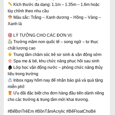
Kích thước đa dạng: 1.1m – 1.35m – 1.6m hoặc
tùy chỉnh theo nhu cầu
Màu sắc: Trắng – Xanh dương – Hồng – Vàng –
Xanh lá
LÝ TƯỞNG CHO CÁC ĐƠN VỊ:
Trường mầm non quốc tế – song ngữ – tư thục
chất lượng cao
Trung tâm chăm sóc trẻ sơ sinh & vận động sớm
Spa mẹ & bé, khu chức năng phục hồi sau sinh
🏚 Lớp học vận động nước – phòng chức năng thủy
liệu trong trường
Inbox ngay hôm nay để nhận báo giá và quà tặng
miễn phí!
Ưu đãi đặc biệt cho đơn hàng đầu tiên dành riêng
cho các trường & trung tâm mới khai trương.
#BểBơiTrẻEm #BồnTắmAcrylic #BểFloatChoBé