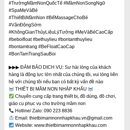
#TrườngMầmNonQuốcTế #MầmNonSongNgữ
#SpaMẹVàBé
#ThiếtBịMầmNon #BểMassageChoBé
#VậnĐộngSớm
#KhôngGianThủyLiệuLýTưởng #MẹVàBéCaoCấp
#beboifloat #bethuylieu #bontamthuylieu
#bontamtrang #BeFloatCaoCap
#BonTamTrangSauBoi
▶▶▶ ĐẢM BẢO DỊCH VỤ: Sự hài lòng của khách
hàng là động lực lớn nhất của chúng tôi, vui lòng liên
hệ với chúng tôi nếu bạn có bất kỳ vấn đề nào
THIẾT BỊ MẦM NON NHẬP KHẨU
Chuyên cung cấp trang thiết bị, đồ dùng, đồ chơi,
giáo cụ phục vụ cho trường mầm non
Hotline/ Zalo: 090 223 8836
Email: thietbimamnonnhapkhau.vn@gmail.com
Website: www.thietbimamnonnhapkhau.com