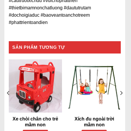
#cautruotxichdu #vuichophattrien
#thietbimamnonchatluong #daututrutam
#dochoigiaduc #baoveantoanchotreem
#phattrientoandien
SẢN PHẨM TƯƠNG TỰ
Xe chòi chân cho trẻ
Xích đu ngoài trời
mầm non
mầm non