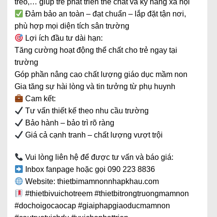
trèo,… giúp trẻ phát triển thể chất và kỹ năng xã hội
Đảm bảo an toàn – đạt chuẩn – lắp đặt tận nơi,
phù hợp mọi diện tích sân trường
Lợi ích đầu tư dài hạn:
Tăng cường hoạt động thể chất cho trẻ ngay tại
trường
Góp phần nâng cao chất lượng giáo dục mầm non
Gia tăng sự hài lòng và tin tưởng từ phụ huynh
Cam kết:
Tư vấn thiết kế theo nhu cầu trường
Bảo hành – bảo trì rõ ràng
Giá cả cạnh tranh – chất lượng vượt trội
Vui lòng liên hệ để được tư vấn và báo giá:
Inbox fanpage hoặc gọi 090 223 8836
Website: thietbimamnonnhapkhau.com
#thietbivuichotreem #thietbitrongtruongmamnon
#dochoigocaocap #giaiphapgiaoducmamnon