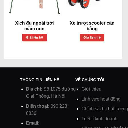
Xích đu ngoài trời
Xe trượt scooter cân
mầm non
bằng
Giá liên hệ
Giá liên hệ
THÔNG TIN LIÊN HỆ
VỀ CHÚNG TÔI
Địa chỉ:
Số 1075 đường
Giới thiệu
Giải Phóng, Hà Nội
Lĩnh vực hoạt động
Điện thoại:
090 223
Chính sách chất lượng
8836
Triết lí kinh doanh
Email: