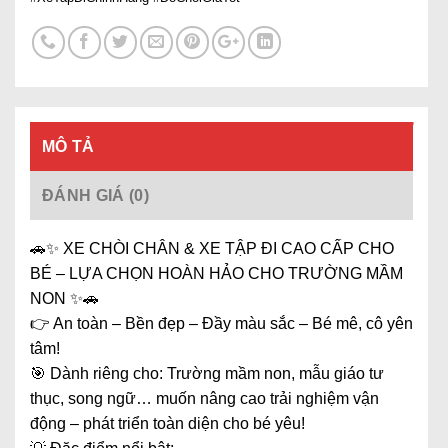
MÔ TẢ
ĐÁNH GIÁ (0)
🚗✨ XE CHÒI CHÂN & XE TẬP ĐI CAO CẤP CHO
BÉ – LỰA CHỌN HOÀN HẢO CHO TRƯỜNG MẦM
NON ✨🚗
👉 An toàn – Bền đẹp – Đầy màu sắc – Bé mê, cô yên
tâm!
🎯 Dành riêng cho: Trường mầm non, mẫu giáo tư
thục, song ngữ… muốn nâng cao trải nghiệm vận
động – phát triển toàn diện cho bé yêu!