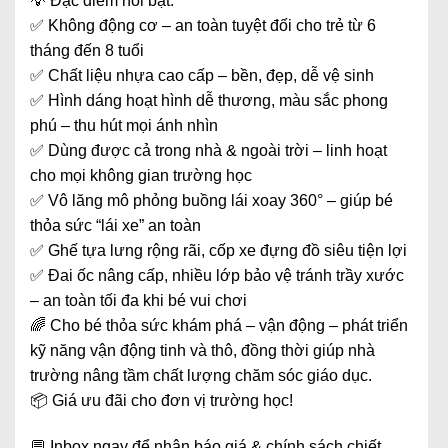
💡 Đặc điểm nổi bật:
✅ Không động cơ – an toàn tuyệt đối cho trẻ từ 6
tháng đến 8 tuổi
✅ Chất liệu nhựa cao cấp – bền, đẹp, dễ vệ sinh
✅ Hình dáng hoạt hình dễ thương, màu sắc phong
phú – thu hút mọi ánh nhìn
✅ Dùng được cả trong nhà & ngoài trời – linh hoạt
cho mọi không gian trường học
✅ Vô lăng mô phỏng buồng lái xoay 360° – giúp bé
thỏa sức “lái xe” an toàn
✅ Ghế tựa lưng rộng rãi, cốp xe đựng đồ siêu tiện lợi
✅ Đai ốc nâng cấp, nhiều lớp bảo vệ tránh trầy xước
– an toàn tối đa khi bé vui chơi
🌈 Cho bé thỏa sức khám phá – vận động – phát triển
kỹ năng vận động tinh và thô, đồng thời giúp nhà
trường nâng tầm chất lượng chăm sóc giáo dục.
📦 Giá ưu đãi cho đơn vị trường học!
💬 Inbox ngay để nhận báo giá & chính sách chiết