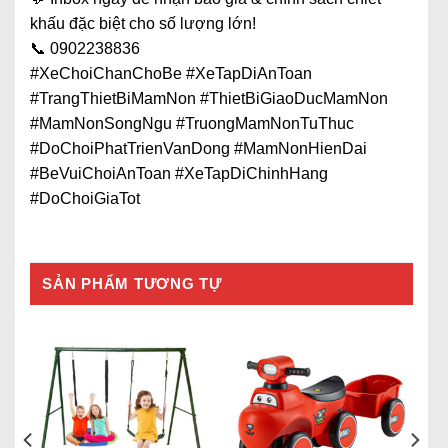
khấu đặc biệt cho số lượng lớn!
📞 0902238836
#XeChoiChanChoBe #XeTapDiAnToan
#TrangThietBiMamNon #ThietBiGiaoDucMamNon
#MamNonSongNgu #TruongMamNonTuThuc
#DoChoiPhatTrienVanDong #MamNonHienDai
#BeVuiChoiAnToan #XeTapDiChinhHang
#DoChoiGiaTot
SẢN PHẨM TƯƠNG TỰ