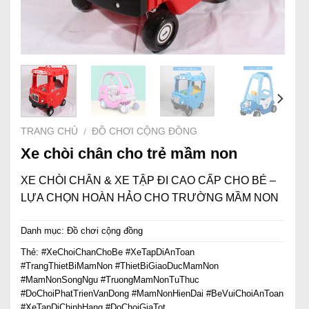
TRANG CHỦ
ĐỒ CHƠI CỘNG ĐỒNG
/
Xe chòi chân cho trẻ mầm non
XE CHÒI CHÂN & XE TẬP ĐI CAO CẤP CHO BÉ –
LỰA CHỌN HOÀN HẢO CHO TRƯỜNG MẦM NON
Danh mục:
Đồ chơi cộng đồng
Thẻ:
#XeChoiChanChoBe #XeTapDiAnToan
#TrangThietBiMamNon #ThietBiGiaoDucMamNon
#MamNonSongNgu #TruongMamNonTuThuc
#DoChoiPhatTrienVanDong #MamNonHienDai #BeVuiChoiAnToan
#XeTapDiChinhHang #DoChoiGiaTot