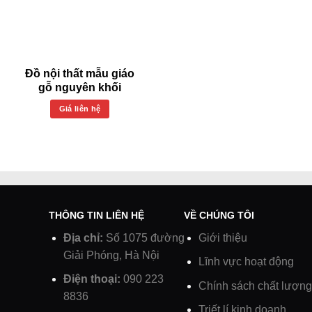
Đồ nội thất mẫu giáo
gỗ nguyên khối
Giá liên hệ
THÔNG TIN LIÊN HỆ
VỀ CHÚNG TÔI
Địa chỉ:
Số 1075 đường
Giới thiệu
Giải Phóng, Hà Nội
Lĩnh vực hoạt động
Điện thoại:
090 223
Chính sách chất lượng
8836
Triết lí kinh doanh