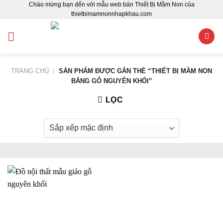
Chào mừng bạn đến với mẫu web bán Thiết Bị Mầm Non của
Skip
thietbimamnonnhapkhau.com
to
content
TRANG CHỦ
SẢN PHẨM ĐƯỢC GẮN THẺ “THIẾT BỊ MẦM NON
/
BẰNG GỖ NGUYÊN KHỐI”
LỌC