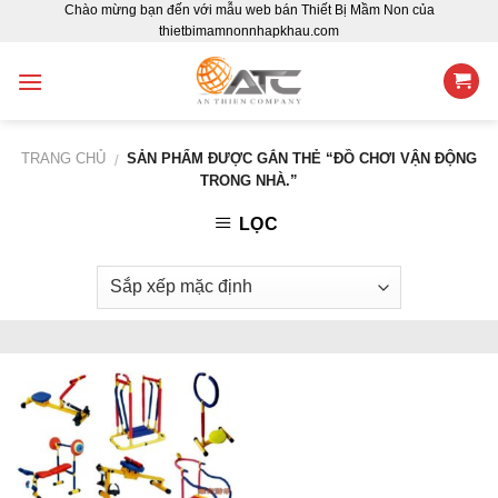
Chào mừng bạn đến với mẫu web bán Thiết Bị Mầm Non của
Skip
thietbimamnonnhapkhau.com
to
content
TRANG CHỦ
SẢN PHẨM ĐƯỢC GẮN THẺ “ĐỒ CHƠI VẬN ĐỘNG
/
TRONG NHÀ.”
LỌC