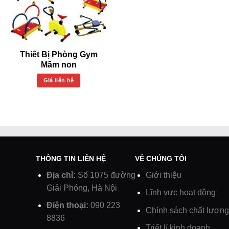
Thiết Bị Phòng Gym
Mầm non
Giá liên hệ
THÔNG TIN LIÊN HỆ
VỀ CHÚNG TÔI
Địa chỉ:
Số 1075 đường
Giới thiệu
Giải Phóng, Hà Nội
Lĩnh vực hoạt động
Điện thoại:
090 223
Chính sách chất lượng
8836
Triết lí kinh doanh