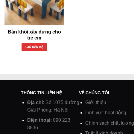
Bàn khối xây dựng cho
trẻ em
Giá liên hệ
THÔNG TIN LIÊN HỆ
VỀ CHÚNG TÔI
Địa chỉ:
Số 1075 đường
Giới thiệu
Giải Phóng, Hà Nội
Lĩnh vực hoạt động
Điện thoại:
090 223
Chính sách chất lượng
8836
Triết lí kinh doanh