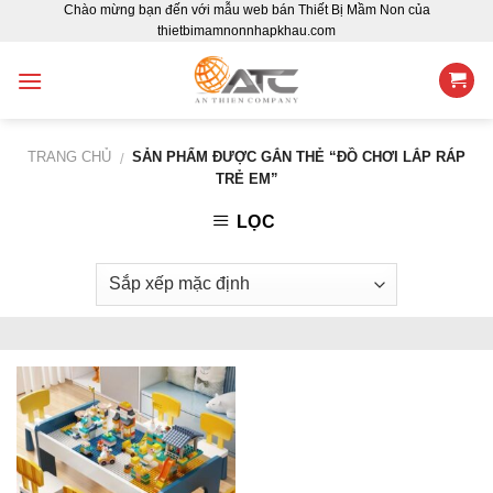
Chào mừng bạn đến với mẫu web bán Thiết Bị Mầm Non của
Skip
thietbimamnonnhapkhau.com
to
content
TRANG CHỦ
SẢN PHẨM ĐƯỢC GẮN THẺ “ĐỒ CHƠI LẮP RÁP
/
TRẺ EM”
LỌC