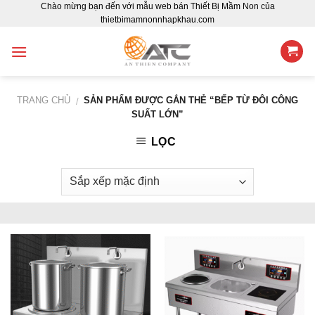
Chào mừng bạn đến với mẫu web bán Thiết Bị Mầm Non của
Skip
thietbimamnonnhapkhau.com
to
content
TRANG CHỦ
SẢN PHẨM ĐƯỢC GẮN THẺ “BẾP TỪ ĐÔI CÔNG
/
SUẤT LỚN”
LỌC