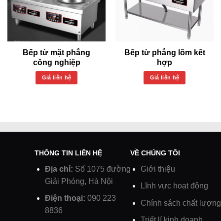
Bếp từ mặt phẳng
Bếp từ phẳng lõm kết
công nghiệp
hợp
Giá liên hệ
Giá liên hệ
THÔNG TIN LIÊN HỆ
VỀ CHÚNG TÔI
Địa chỉ:
Số 1075 đường
Giới thiệu
Giải Phóng, Hà Nội
Lĩnh vực hoạt động
Điện thoại:
090 223
Chính sách chất lượng
8836
Triết lí kinh doanh