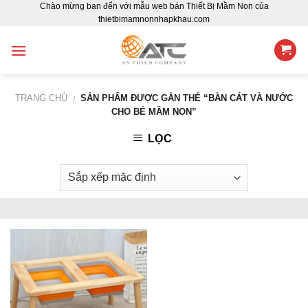
Chào mừng bạn đến với mẫu web bán Thiết Bị Mầm Non của
Skip
thietbimamnonnhapkhau.com
to
content
TRANG CHỦ
SẢN PHẨM ĐƯỢC GẮN THẺ “BÀN CÁT VÀ NƯỚC
/
CHO BÉ MẦM NON”
LỌC