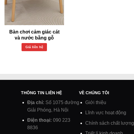
Bàn chơi cảm giác cát
và nước bằng gỗ
Giá liên hệ
THÔNG TIN LIÊN HỆ
VỀ CHÚNG TÔI
Địa chỉ:
Số 1075 đường
Giới thiệu
Giải Phóng, Hà Nội
Lĩnh vực hoạt động
Điện thoại:
090 223
Chính sách chất lượng
8836
Triết lí kinh doanh